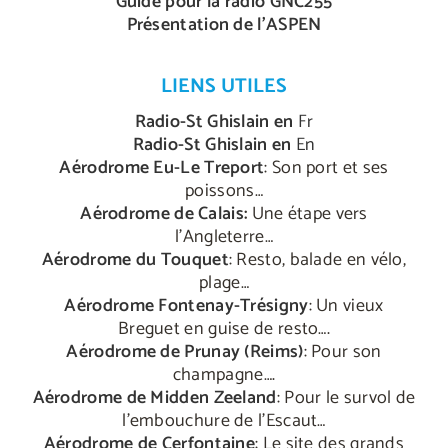
Guide pour la radio GNC255
Présentation de l’ASPEN
LIENS UTILES
Radio-St Ghislain en
Fr
Radio-St Ghislain en
En
Aérodrome Eu-Le Treport
: Son port et ses
poissons…
Aérodrome de Calais
:
Une étape vers
l’Angleterre…
Aérodrome du Touquet
: Resto, balade en vélo,
plage…
Aérodrome Fontenay-Trésigny
: Un vieux
Breguet en guise de resto….
Aérodrome de Prunay (Reims)
: Pour son
champagne….
Aérodrome de Midden Zeeland
: Pour le survol de
l’embouchure de l’Escaut…
Aérodrome de Cerfontaine
: Le site des grands