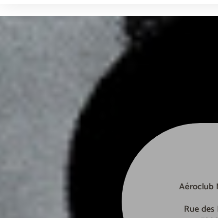
weneedporn.online
olalaporno.com
Aéroclub
Rue des 