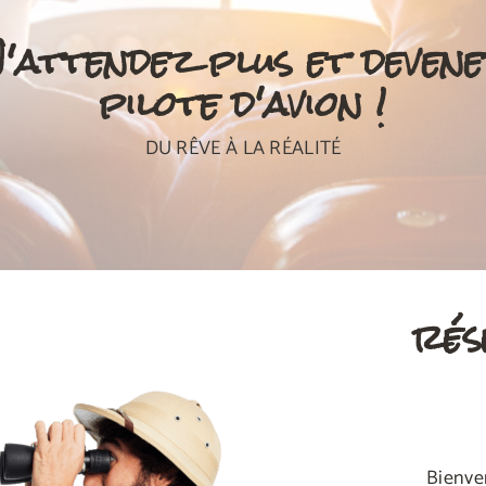
'attendez plus et deven
pilote d'avion !
DU RÊVE À LA RÉALITÉ
rés
Bienve