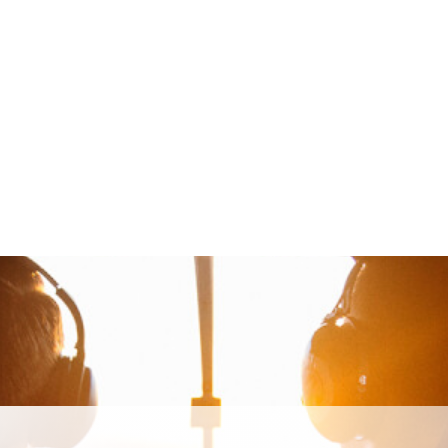
iation
Baptê
ES ?
DÉCOUVR