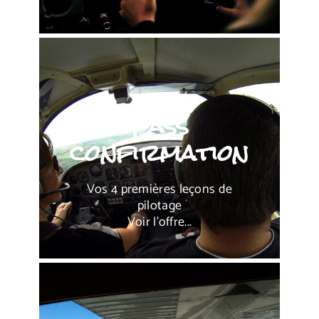
À PARTIR DE
290,00 €
Pass
Pour 1 personne
Voir l'offre
confirmation
RÉSERVATION
Vos 4 premières leçons de
pilotage
Voir l'offre...
À PARTIR DE