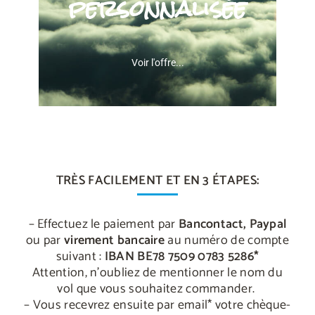
personnalisée
RÉSERVATION
Voir l'offre...
NOUS POUVONS VOUS
PROPOSER
TRÈS FACILEMENT ET EN 3 ÉTAPES:
DES VOLS À LA CARTE
– Effectuez le paiement par
Bancontact,
Paypal
ENVOYEZ-NOUS UN
ou par
virement bancaire
au numéro de compte
MAIL
suivant :
IBAN BE78 7509 0783 5286*
Attention, n’oubliez de mentionner le nom du
vol que vous souhaitez commander.
– Vous recevrez ensuite par email* votre chèque-