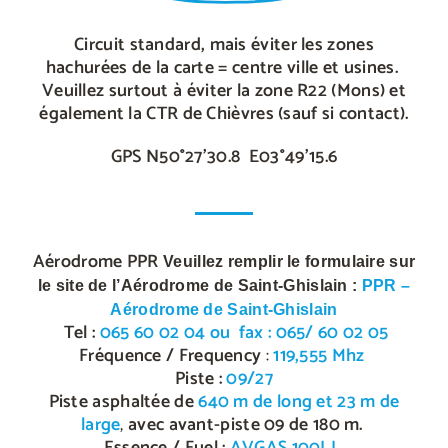
Circuit standard, mais éviter les zones
hachurées de la carte = centre ville et usines.
Veuillez surtout à éviter la zone R22 (Mons) et
également la CTR de Chièvres (sauf si contact).
GPS N50°27’30.8 E03°49’15.6
Aérodrome PPR
Veuillez remplir le formulaire sur
le site de l’Aérodrome de Saint-Ghislain :
PPR –
Aérodrome de Saint-Ghislain
Tel :
065 60 02 04 ou fax : 065/ 60 02 05
Fréquence / Frequency
:
119,555 Mhz
Piste :
09/27
Piste asphaltée de
640 m de long
et 23 m de
large
,
avec avant-piste 09 de 180 m.
Essence / Fuel :
AVGAS 100LL
.