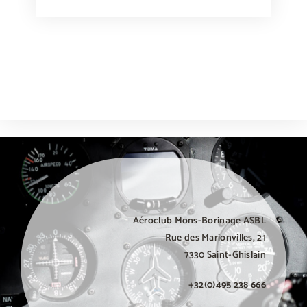
weneedporn.online
olalaporno.com
Aéroclub Mons-Borinage ASBL
Rue des Marionvilles, 21
7330 Saint-Ghislain
+32(0)495 238 666