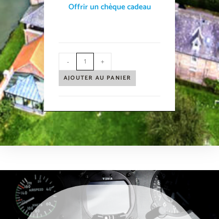
Offrir un chèque cadeau
-
+
AJOUTER AU PANIER
weneedporn.online
olalaporno.com