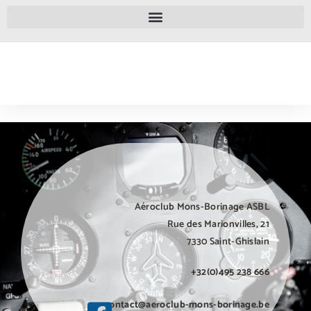
weneedporn.online
olalaporno.com
Aéroclub Mons-Borinage ASBL
Rue des Marionvilles, 21
7330 Saint-Ghislain
+32(0)495 238 666
contact@aeroclub-mons-borinage.be